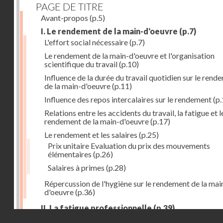
PAGE DE TITRE
Avant-propos
(p.5)
I. Le rendement de la main-d'oeuvre
(p.7)
L'effort social nécessaire
(p.7)
Le rendement de la main-d'oeuvre et l'organisation
scientifique du travail
(p.10)
Influence de la durée du travail quotidien sur le rend
de la main-d'oeuvre
(p.11)
Influence des repos intercalaires sur le rendement
(p.
Relations entre les accidents du travail, la fatigue et l
rendement de la main-d'oeuvre
(p.17)
Le rendement et les salaires
(p.25)
Prix unitaire Evaluation du prix des mouvements
élémentaires
(p.26)
Salaires à primes
(p.28)
Répercussion de l'hygiène sur le rendement de la mai
d'oeuvre
(p.36)
II. La fatigue professionnelle
(p.39)
Droits réservés - CNAM
L'énérgie humaine
(p.39)