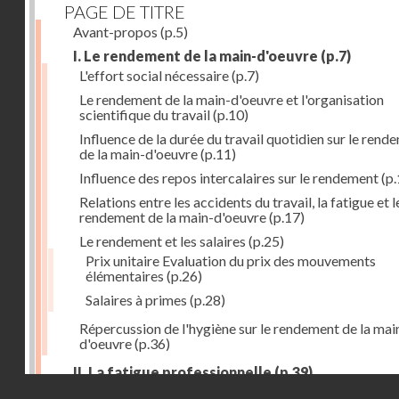
PAGE DE TITRE
Avant-propos
(p.5)
I. Le rendement de la main-d'oeuvre
(p.7)
L'effort social nécessaire
(p.7)
Le rendement de la main-d'oeuvre et l'organisation
scientifique du travail
(p.10)
Influence de la durée du travail quotidien sur le rend
de la main-d'oeuvre
(p.11)
Influence des repos intercalaires sur le rendement
(p.
Relations entre les accidents du travail, la fatigue et l
rendement de la main-d'oeuvre
(p.17)
Le rendement et les salaires
(p.25)
Prix unitaire Evaluation du prix des mouvements
élémentaires
(p.26)
Salaires à primes
(p.28)
Répercussion de l'hygiène sur le rendement de la mai
d'oeuvre
(p.36)
II. La fatigue professionnelle
(p.39)
Droits réservés - CNAM
L'énérgie humaine
(p.39)