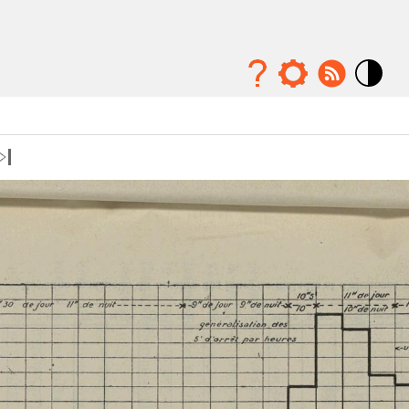
Mode
contraste
élévé