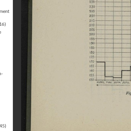
ement
16)
e
n-
45)