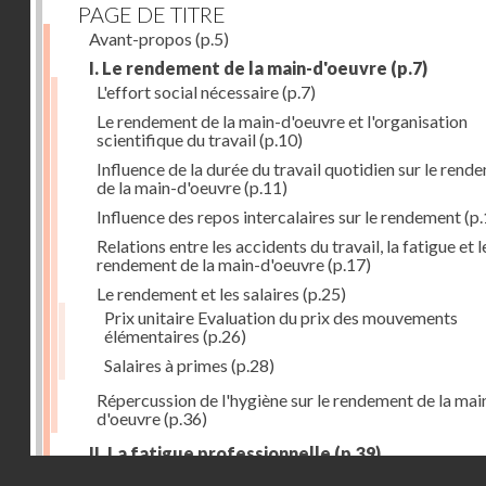
PAGE DE TITRE
Avant-propos
(p.5)
I. Le rendement de la main-d'oeuvre
(p.7)
L'effort social nécessaire
(p.7)
Le rendement de la main-d'oeuvre et l'organisation
scientifique du travail
(p.10)
Influence de la durée du travail quotidien sur le rend
de la main-d'oeuvre
(p.11)
Influence des repos intercalaires sur le rendement
(p.
Relations entre les accidents du travail, la fatigue et l
rendement de la main-d'oeuvre
(p.17)
Le rendement et les salaires
(p.25)
Prix unitaire Evaluation du prix des mouvements
élémentaires
(p.26)
Salaires à primes
(p.28)
Répercussion de l'hygiène sur le rendement de la mai
d'oeuvre
(p.36)
II. La fatigue professionnelle
(p.39)
Droits réservés - CNAM
L'énérgie humaine
(p.39)