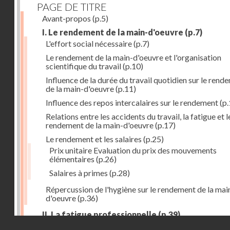
PAGE DE TITRE
Avant-propos
(p.5)
I. Le rendement de la main-d'oeuvre
(p.7)
L'effort social nécessaire
(p.7)
Le rendement de la main-d'oeuvre et l'organisation
scientifique du travail
(p.10)
Influence de la durée du travail quotidien sur le rend
de la main-d'oeuvre
(p.11)
Influence des repos intercalaires sur le rendement
(p.
Relations entre les accidents du travail, la fatigue et l
rendement de la main-d'oeuvre
(p.17)
Le rendement et les salaires
(p.25)
Prix unitaire Evaluation du prix des mouvements
élémentaires
(p.26)
Salaires à primes
(p.28)
Répercussion de l'hygiène sur le rendement de la mai
d'oeuvre
(p.36)
II. La fatigue professionnelle
(p.39)
Droits réservés - CNAM
L'énérgie humaine
(p.39)