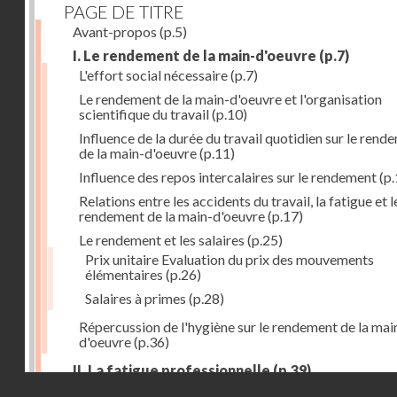
PAGE DE TITRE
Avant-propos
(p.5)
I. Le rendement de la main-d'oeuvre
(p.7)
L'effort social nécessaire
(p.7)
Le rendement de la main-d'oeuvre et l'organisation
scientifique du travail
(p.10)
Influence de la durée du travail quotidien sur le rend
de la main-d'oeuvre
(p.11)
Influence des repos intercalaires sur le rendement
(p.
Relations entre les accidents du travail, la fatigue et l
rendement de la main-d'oeuvre
(p.17)
Le rendement et les salaires
(p.25)
Prix unitaire Evaluation du prix des mouvements
élémentaires
(p.26)
Salaires à primes
(p.28)
Répercussion de l'hygiène sur le rendement de la mai
d'oeuvre
(p.36)
II. La fatigue professionnelle
(p.39)
Droits réservés - CNAM
L'énérgie humaine
(p.39)