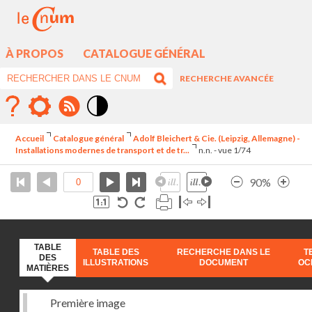
À PROPOS
CATALOGUE GÉNÉRAL
RECHERCHE AVANCÉE
Mode
contraste
Accueil
Catalogue général
Adolf Bleichert & Cie. (Leipzig, Allemagne) -
élévé
Installations modernes de transport et de tr...
n.n. - vue 1/74
90%
TABLE
TABLE DES
RECHERCHE DANS LE
T
DES
ILLUSTRATIONS
DOCUMENT
OC
MATIÈRES
Première image