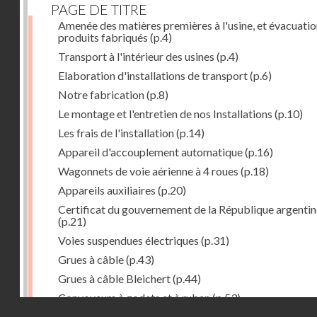
PAGE DE TITRE
Amenée des matières premières à l'usine, et évacuatio
produits fabriqués
(p.4)
Transport à l'intérieur des usines
(p.4)
Elaboration d'installations de transport
(p.6)
Notre fabrication
(p.8)
Le montage et l'entretien de nos Installations
(p.10)
Les frais de l'installation
(p.14)
Appareil d'accouplement automatique
(p.16)
Wagonnets de voie aérienne à 4 roues
(p.18)
Appareils auxiliaires
(p.20)
Certificat du gouvernement de la République argentin
(p.21)
Voies suspendues électriques
(p.31)
Grues à câble
(p.43)
Grues à câble Bleichert
(p.44)
Convoyeurs à godets et à ruban
(p.53)
Droits réservés - CNAM
Installations de manœuvre de wagons. Traînages à câb