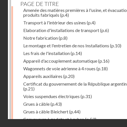
PAGE DE TITRE
Amenée des matières premières à l'usine, et évacuatio
produits fabriqués
(p.4)
Transport à l'intérieur des usines
(p.4)
Elaboration d'installations de transport
(p.6)
Notre fabrication
(p.8)
Le montage et l'entretien de nos Installations
(p.10)
Les frais de l'installation
(p.14)
Appareil d'accouplement automatique
(p.16)
Wagonnets de voie aérienne à 4 roues
(p.18)
Appareils auxiliaires
(p.20)
Certificat du gouvernement de la République argentin
(p.21)
Voies suspendues électriques
(p.31)
Grues à câble
(p.43)
Grues à câble Bleichert
(p.44)
Convoyeurs à godets et à ruban
(p.53)
Droits réservés - CNAM
Installations de manœuvre de wagons. Traînages à câb