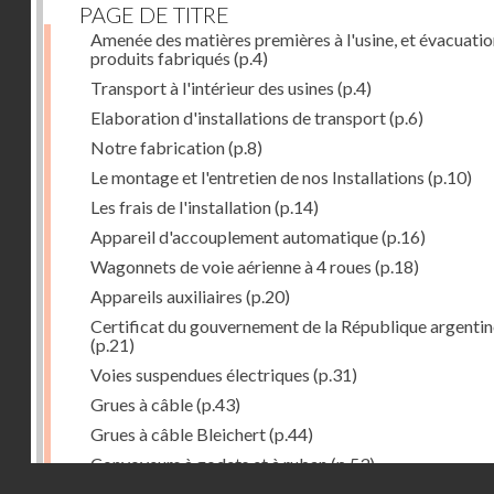
PAGE DE TITRE
Amenée des matières premières à l'usine, et évacuatio
produits fabriqués
(p.4)
Transport à l'intérieur des usines
(p.4)
Elaboration d'installations de transport
(p.6)
Notre fabrication
(p.8)
Le montage et l'entretien de nos Installations
(p.10)
Les frais de l'installation
(p.14)
Appareil d'accouplement automatique
(p.16)
Wagonnets de voie aérienne à 4 roues
(p.18)
Appareils auxiliaires
(p.20)
Certificat du gouvernement de la République argentin
(p.21)
Voies suspendues électriques
(p.31)
Grues à câble
(p.43)
Grues à câble Bleichert
(p.44)
Convoyeurs à godets et à ruban
(p.53)
Droits réservés - CNAM
Installations de manœuvre de wagons. Traînages à câb