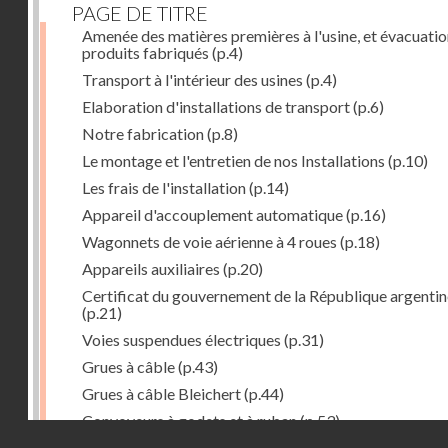
PAGE DE TITRE
Amenée des matières premières à l'usine, et évacuatio
produits fabriqués
(p.4)
Transport à l'intérieur des usines
(p.4)
Elaboration d'installations de transport
(p.6)
Notre fabrication
(p.8)
Le montage et l'entretien de nos Installations
(p.10)
Les frais de l'installation
(p.14)
Appareil d'accouplement automatique
(p.16)
Wagonnets de voie aérienne à 4 roues
(p.18)
Appareils auxiliaires
(p.20)
Certificat du gouvernement de la République argentin
(p.21)
Voies suspendues électriques
(p.31)
Grues à câble
(p.43)
Grues à câble Bleichert
(p.44)
Convoyeurs à godets et à ruban
(p.53)
Droits réservés - CNAM
Installations de manœuvre de wagons. Traînages à câb