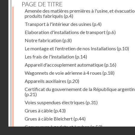
PAGE DE TITRE
Amenée des matières premières à l'usine, et évacuatio
produits fabriqués
(p.4)
Transport à l'intérieur des usines
(p.4)
Elaboration d'installations de transport
(p.6)
Notre fabrication
(p.8)
Le montage et l'entretien de nos Installations
(p.10)
Les frais de l'installation
(p.14)
Appareil d'accouplement automatique
(p.16)
Wagonnets de voie aérienne à 4 roues
(p.18)
Appareils auxiliaires
(p.20)
Certificat du gouvernement de la République argentin
(p.21)
Voies suspendues électriques
(p.31)
Grues à câble
(p.43)
Grues à câble Bleichert
(p.44)
Convoyeurs à godets et à ruban
(p.53)
Droits réservés - CNAM
Installations de manœuvre de wagons. Traînages à câb