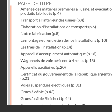
PAGE DE TITRE
Amenée des matières premières à l'usine, et évacuatio
produits fabriqués
(p.4)
Transport à l'intérieur des usines
(p.4)
Elaboration d'installations de transport
(p.6)
Notre fabrication
(p.8)
Le montage et l'entretien de nos Installations
(p.10)
Les frais de l'installation
(p.14)
Appareil d'accouplement automatique
(p.16)
Wagonnets de voie aérienne à 4 roues
(p.18)
Appareils auxiliaires
(p.20)
Certificat du gouvernement de la République argentin
(p.21)
Voies suspendues électriques
(p.31)
Grues à câble
(p.43)
Grues à câble Bleichert
(p.44)
Convoyeurs à godets et à ruban
(p.53)
Droits réservés - CNAM
Installations de manœuvre de wagons. Traînages à câb