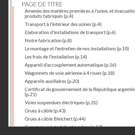
PAGE DE TITRE
Amenée des matières premières à l'usine, et évacuatio
produits fabriqués
(p.4)
Transport à l'intérieur des usines
(p.4)
Elaboration d'installations de transport
(p.6)
Notre fabrication
(p.8)
Le montage et l'entretien de nos Installations
(p.10)
Les frais de l'installation
(p.14)
Appareil d'accouplement automatique
(p.16)
Wagonnets de voie aérienne à 4 roues
(p.18)
Appareils auxiliaires
(p.20)
Certificat du gouvernement de la République argentin
(p.21)
Voies suspendues électriques
(p.31)
Grues à câble
(p.43)
Grues à câble Bleichert
(p.44)
Convoyeurs à godets et à ruban
(p.53)
Droits réservés - CNAM
Installations de manœuvre de wagons. Traînages à câb