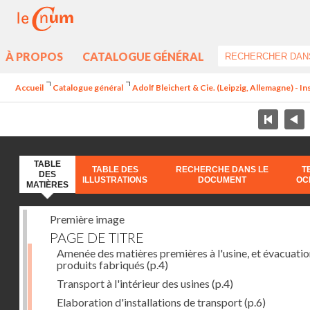
À PROPOS
CATALOGUE GÉNÉRAL
Accueil
Catalogue général
Adolf Bleichert & Cie. (Leipzig, Allemagne) - In
TABLE
TABLE DES
RECHERCHE DANS LE
T
DES
ILLUSTRATIONS
DOCUMENT
OC
MATIÈRES
Première image
PAGE DE TITRE
Amenée des matières premières à l'usine, et évacuatio
produits fabriqués
(p.4)
Transport à l'intérieur des usines
(p.4)
Elaboration d'installations de transport
(p.6)