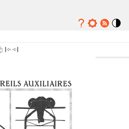
Mode
contraste
élévé