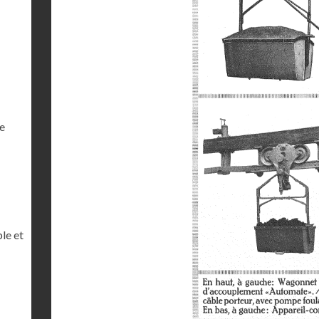
e
le et