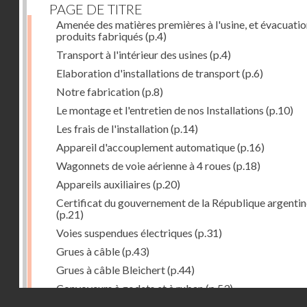
PAGE DE TITRE
Amenée des matières premières à l'usine, et évacuatio
produits fabriqués
(p.4)
Transport à l'intérieur des usines
(p.4)
Elaboration d'installations de transport
(p.6)
Notre fabrication
(p.8)
Le montage et l'entretien de nos Installations
(p.10)
Les frais de l'installation
(p.14)
Appareil d'accouplement automatique
(p.16)
Wagonnets de voie aérienne à 4 roues
(p.18)
Appareils auxiliaires
(p.20)
Certificat du gouvernement de la République argentin
(p.21)
Voies suspendues électriques
(p.31)
Grues à câble
(p.43)
Grues à câble Bleichert
(p.44)
Convoyeurs à godets et à ruban
(p.53)
Droits réservés - CNAM
Installations de manœuvre de wagons. Traînages à câb