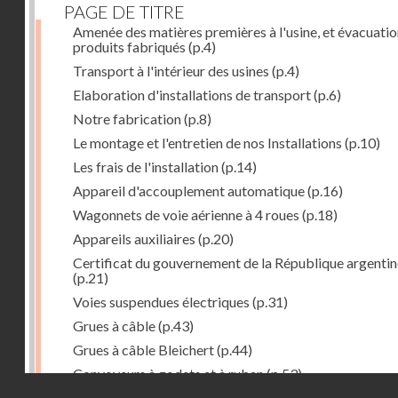
PAGE DE TITRE
Amenée des matières premières à l'usine, et évacuatio
produits fabriqués
(p.4)
Transport à l'intérieur des usines
(p.4)
Elaboration d'installations de transport
(p.6)
Notre fabrication
(p.8)
Le montage et l'entretien de nos Installations
(p.10)
Les frais de l'installation
(p.14)
Appareil d'accouplement automatique
(p.16)
Wagonnets de voie aérienne à 4 roues
(p.18)
Appareils auxiliaires
(p.20)
Certificat du gouvernement de la République argentin
(p.21)
Voies suspendues électriques
(p.31)
Grues à câble
(p.43)
Grues à câble Bleichert
(p.44)
Convoyeurs à godets et à ruban
(p.53)
Droits réservés - CNAM
Installations de manœuvre de wagons. Traînages à câb