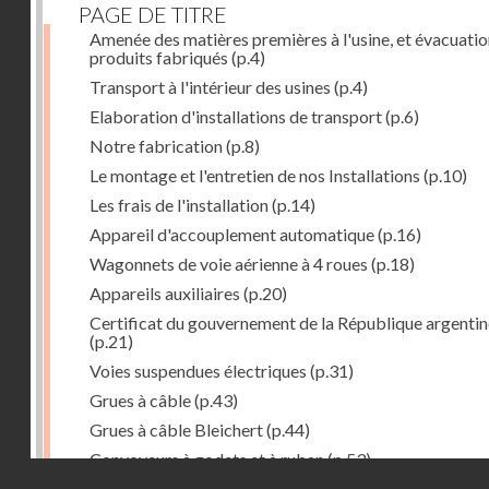
PAGE DE TITRE
Amenée des matières premières à l'usine, et évacuatio
produits fabriqués
(p.4)
Transport à l'intérieur des usines
(p.4)
Elaboration d'installations de transport
(p.6)
Notre fabrication
(p.8)
Le montage et l'entretien de nos Installations
(p.10)
Les frais de l'installation
(p.14)
Appareil d'accouplement automatique
(p.16)
Wagonnets de voie aérienne à 4 roues
(p.18)
Appareils auxiliaires
(p.20)
Certificat du gouvernement de la République argentin
(p.21)
Voies suspendues électriques
(p.31)
Grues à câble
(p.43)
Grues à câble Bleichert
(p.44)
Convoyeurs à godets et à ruban
(p.53)
Droits réservés - CNAM
Installations de manœuvre de wagons. Traînages à câb