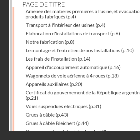
PAGE DE TITRE
Amenée des matières premières à l'usine, et évacuatio
produits fabriqués
(p.4)
Transport à l'intérieur des usines
(p.4)
Elaboration d'installations de transport
(p.6)
Notre fabrication
(p.8)
Le montage et l'entretien de nos Installations
(p.10)
Les frais de l'installation
(p.14)
Appareil d'accouplement automatique
(p.16)
Wagonnets de voie aérienne à 4 roues
(p.18)
Appareils auxiliaires
(p.20)
Certificat du gouvernement de la République argentin
(p.21)
Voies suspendues électriques
(p.31)
Grues à câble
(p.43)
Grues à câble Bleichert
(p.44)
Convoyeurs à godets et à ruban
(p.53)
Droits réservés - CNAM
Installations de manœuvre de wagons. Traînages à câb