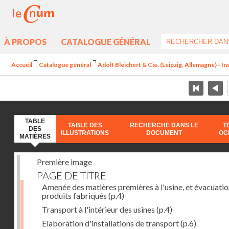
À PROPOS
CATALOGUE GÉNÉRAL
Accueil
Catalogue général
Adolf Bleichert & Cie. (Leipzig, Allemagne) - In
TABLE
TABLE DES
RECHERCHE DANS LE
T
DES
ILLUSTRATIONS
DOCUMENT
OC
MATIÈRES
Première image
PAGE DE TITRE
Amenée des matières premières à l'usine, et évacuatio
produits fabriqués
(p.4)
Transport à l'intérieur des usines
(p.4)
Elaboration d'installations de transport
(p.6)