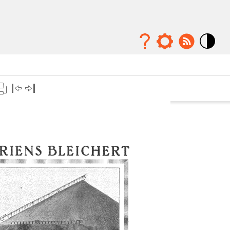
Mode
contraste
élévé