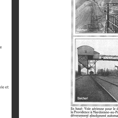
e
le et