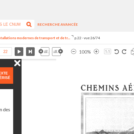
RECHERCHE AVANCÉE
stallations modernes de transport et de tr...
p.22 - vue 26/74
100%
EXTE
ÉRISÉ
n des