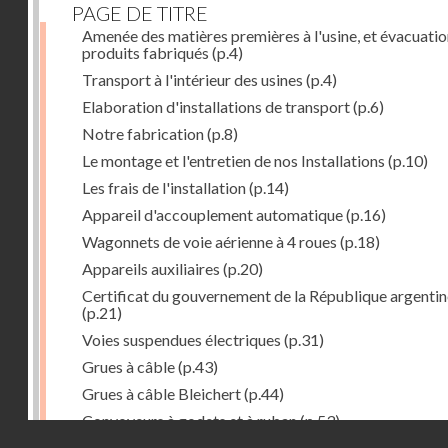
PAGE DE TITRE
Amenée des matières premières à l'usine, et évacuatio
produits fabriqués
(p.4)
Transport à l'intérieur des usines
(p.4)
Elaboration d'installations de transport
(p.6)
Notre fabrication
(p.8)
Le montage et l'entretien de nos Installations
(p.10)
Les frais de l'installation
(p.14)
Appareil d'accouplement automatique
(p.16)
Wagonnets de voie aérienne à 4 roues
(p.18)
Appareils auxiliaires
(p.20)
Certificat du gouvernement de la République argentin
(p.21)
Voies suspendues électriques
(p.31)
Grues à câble
(p.43)
Grues à câble Bleichert
(p.44)
Convoyeurs à godets et à ruban
(p.53)
Droits réservés - CNAM
Installations de manœuvre de wagons. Traînages à câb