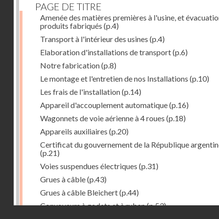
PAGE DE TITRE
Amenée des matières premières à l'usine, et évacuatio
produits fabriqués
(p.4)
Transport à l'intérieur des usines
(p.4)
Elaboration d'installations de transport
(p.6)
Notre fabrication
(p.8)
Le montage et l'entretien de nos Installations
(p.10)
Les frais de l'installation
(p.14)
Appareil d'accouplement automatique
(p.16)
Wagonnets de voie aérienne à 4 roues
(p.18)
Appareils auxiliaires
(p.20)
Certificat du gouvernement de la République argentin
(p.21)
Voies suspendues électriques
(p.31)
Grues à câble
(p.43)
Grues à câble Bleichert
(p.44)
Convoyeurs à godets et à ruban
(p.53)
Droits réservés - CNAM
Installations de manœuvre de wagons. Traînages à câb