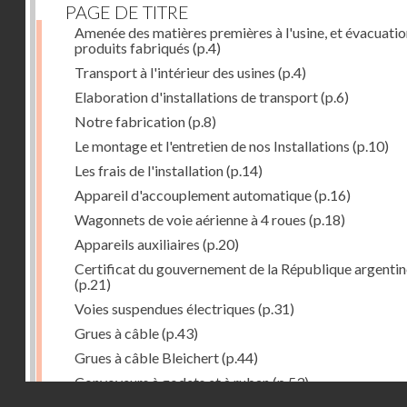
PAGE DE TITRE
Amenée des matières premières à l'usine, et évacuatio
produits fabriqués
(p.4)
Transport à l'intérieur des usines
(p.4)
Elaboration d'installations de transport
(p.6)
Notre fabrication
(p.8)
Le montage et l'entretien de nos Installations
(p.10)
Les frais de l'installation
(p.14)
Appareil d'accouplement automatique
(p.16)
Wagonnets de voie aérienne à 4 roues
(p.18)
Appareils auxiliaires
(p.20)
Certificat du gouvernement de la République argentin
(p.21)
Voies suspendues électriques
(p.31)
Grues à câble
(p.43)
Grues à câble Bleichert
(p.44)
Convoyeurs à godets et à ruban
(p.53)
Droits réservés - CNAM
Installations de manœuvre de wagons. Traînages à câb