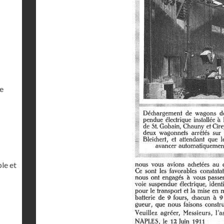
e
le et