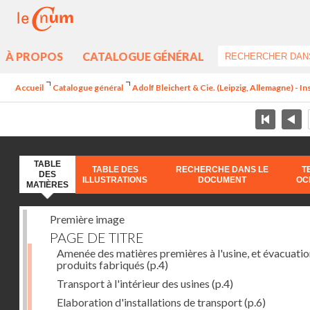
À PROPOS
CATALOGUE GÉNÉRAL
Accueil
Catalogue général
Adolf Bleichert & Cie. (Leipzig, Allemagne) - In
TABLE
TABLE DES
RECHERCHE DANS LE
T
DES
ILLUSTRATIONS
DOCUMENT
OC
MATIÈRES
Première image
PAGE DE TITRE
Amenée des matières premières à l'usine, et évacuatio
produits fabriqués
(p.4)
Transport à l'intérieur des usines
(p.4)
Elaboration d'installations de transport
(p.6)