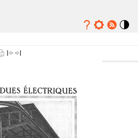
Mode
contraste
élévé