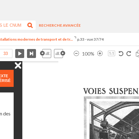
RECHERCHE AVANCÉE
stallations modernes de transport et de tr...
p.33 - vue 37/74
100%
EXTE
ÉRISÉ
n des