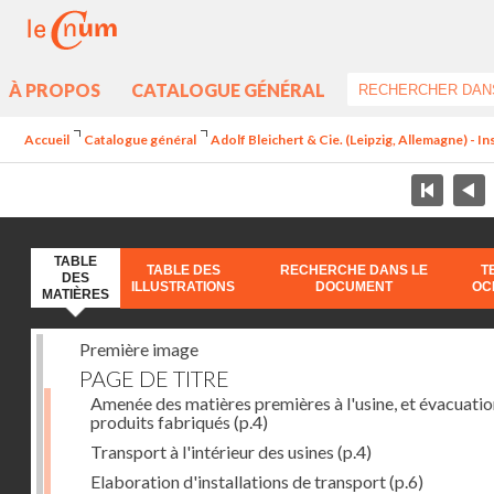
À PROPOS
CATALOGUE GÉNÉRAL
Accueil
Catalogue général
Adolf Bleichert & Cie. (Leipzig, Allemagne) - In
TABLE
TABLE DES
RECHERCHE DANS LE
T
DES
ILLUSTRATIONS
DOCUMENT
OC
MATIÈRES
Première image
PAGE DE TITRE
Amenée des matières premières à l'usine, et évacuatio
produits fabriqués
(p.4)
Transport à l'intérieur des usines
(p.4)
Elaboration d'installations de transport
(p.6)