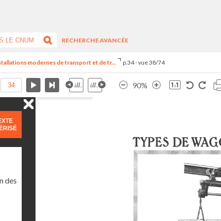
RECHERCHE AVANCÉE
stallations modernes de transport et de tr...
p.34 - vue 38/74
90%
EXTE
ÉRISÉ
n des