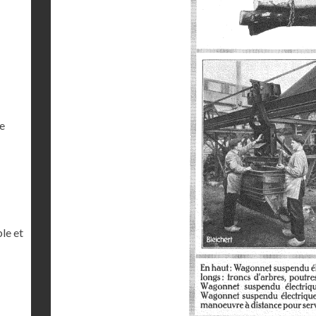
e
le et