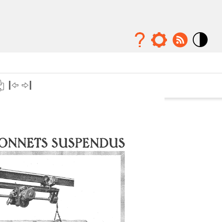
Mode
contraste
élévé