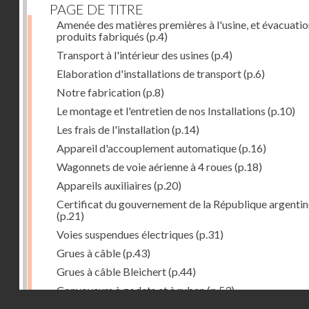
PAGE DE TITRE
Amenée des matières premières à l'usine, et évacuatio
produits fabriqués
(p.4)
Transport à l'intérieur des usines
(p.4)
Elaboration d'installations de transport
(p.6)
Notre fabrication
(p.8)
Le montage et l'entretien de nos Installations
(p.10)
Les frais de l'installation
(p.14)
Appareil d'accouplement automatique
(p.16)
Wagonnets de voie aérienne à 4 roues
(p.18)
Appareils auxiliaires
(p.20)
Certificat du gouvernement de la République argentin
(p.21)
Voies suspendues électriques
(p.31)
Grues à câble
(p.43)
Grues à câble Bleichert
(p.44)
Convoyeurs à godets et à ruban
(p.53)
Droits réservés - CNAM
Installations de manœuvre de wagons. Traînages à câb