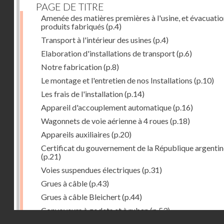
PAGE DE TITRE
Amenée des matières premières à l'usine, et évacuatio
produits fabriqués
(p.4)
Transport à l'intérieur des usines
(p.4)
Elaboration d'installations de transport
(p.6)
Notre fabrication
(p.8)
Le montage et l'entretien de nos Installations
(p.10)
Les frais de l'installation
(p.14)
Appareil d'accouplement automatique
(p.16)
Wagonnets de voie aérienne à 4 roues
(p.18)
Appareils auxiliaires
(p.20)
Certificat du gouvernement de la République argentin
(p.21)
Voies suspendues électriques
(p.31)
Grues à câble
(p.43)
Grues à câble Bleichert
(p.44)
Convoyeurs à godets et à ruban
(p.53)
Droits réservés - CNAM
Installations de manœuvre de wagons. Traînages à câb