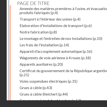
PAGE DE TITRE
Amenée des matières premières à l'usine, et évacuatio
produits fabriqués
(p.4)
Transport à l'intérieur des usines
(p.4)
Elaboration d'installations de transport
(p.6)
Notre fabrication
(p.8)
Le montage et l'entretien de nos Installations
(p.10)
Les frais de l'installation
(p.14)
Appareil d'accouplement automatique
(p.16)
Wagonnets de voie aérienne à 4 roues
(p.18)
Appareils auxiliaires
(p.20)
Certificat du gouvernement de la République argentin
(p.21)
Voies suspendues électriques
(p.31)
Grues à câble
(p.43)
Grues à câble Bleichert
(p.44)
Convoyeurs à godets et à ruban
(p.53)
Droits réservés - CNAM
Installations de manœuvre de wagons. Traînages à câb