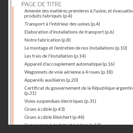
PAGE DE TITRE
Amenée des matières premières à l'usine, et évacuatio
produits fabriqués
(p.4)
Transport à l'intérieur des usines
(p.4)
Elaboration d'installations de transport
(p.6)
Notre fabrication
(p.8)
Le montage et l'entretien de nos Installations
(p.10)
Les frais de l'installation
(p.14)
Appareil d'accouplement automatique
(p.16)
Wagonnets de voie aérienne à 4 roues
(p.18)
Appareils auxiliaires
(p.20)
Certificat du gouvernement de la République argentin
(p.21)
Voies suspendues électriques
(p.31)
Grues à câble
(p.43)
Grues à câble Bleichert
(p.44)
Convoyeurs à godets et à ruban
(p.53)
Droits réservés - CNAM
Installations de manœuvre de wagons. Traînages à câb