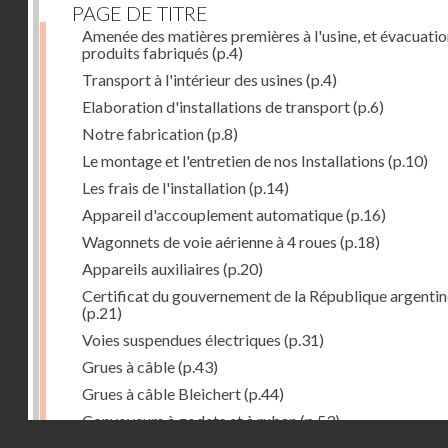
PAGE DE TITRE
Amenée des matières premières à l'usine, et évacuatio
produits fabriqués
(p.4)
Transport à l'intérieur des usines
(p.4)
Elaboration d'installations de transport
(p.6)
Notre fabrication
(p.8)
Le montage et l'entretien de nos Installations
(p.10)
Les frais de l'installation
(p.14)
Appareil d'accouplement automatique
(p.16)
Wagonnets de voie aérienne à 4 roues
(p.18)
Appareils auxiliaires
(p.20)
Certificat du gouvernement de la République argentin
(p.21)
Voies suspendues électriques
(p.31)
Grues à câble
(p.43)
Grues à câble Bleichert
(p.44)
Convoyeurs à godets et à ruban
(p.53)
Droits réservés - CNAM
Installations de manœuvre de wagons. Traînages à câb