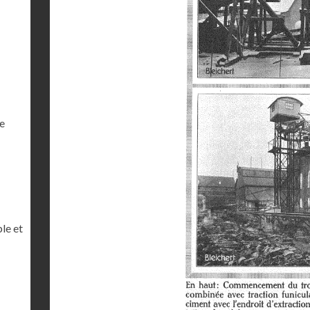
e
le et