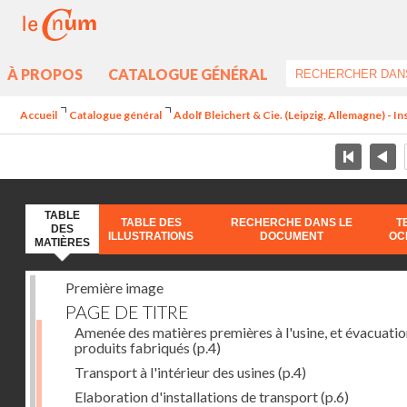
À PROPOS
CATALOGUE GÉNÉRAL
Accueil
Catalogue général
Adolf Bleichert & Cie. (Leipzig, Allemagne) - In
TABLE
TABLE DES
RECHERCHE DANS LE
T
DES
ILLUSTRATIONS
DOCUMENT
OC
MATIÈRES
Première image
PAGE DE TITRE
Amenée des matières premières à l'usine, et évacuatio
produits fabriqués
(p.4)
Transport à l'intérieur des usines
(p.4)
Elaboration d'installations de transport
(p.6)