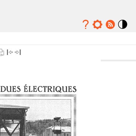
Mode
contraste
élévé