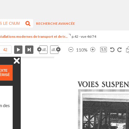
RECHERCHE AVANCÉE
stallations modernes de transport et de tr...
p.42 - vue 46/74
110%
EXTE
ÉRISÉ
n des