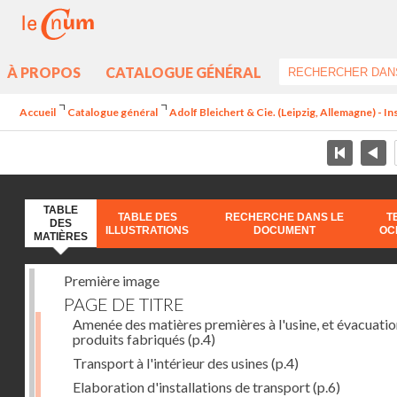
À PROPOS
CATALOGUE GÉNÉRAL
Accueil
Catalogue général
Adolf Bleichert & Cie. (Leipzig, Allemagne) - In
TABLE
TABLE DES
RECHERCHE DANS LE
T
DES
ILLUSTRATIONS
DOCUMENT
OC
MATIÈRES
Première image
PAGE DE TITRE
Amenée des matières premières à l'usine, et évacuatio
produits fabriqués
(p.4)
Transport à l'intérieur des usines
(p.4)
Elaboration d'installations de transport
(p.6)