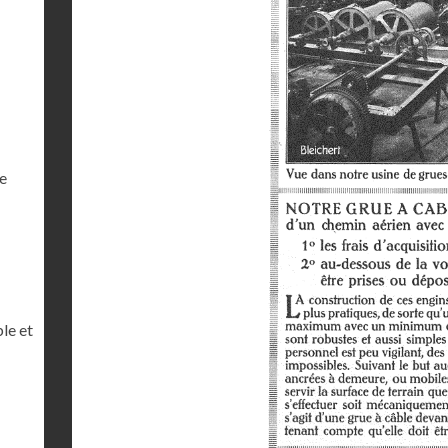
e
le et