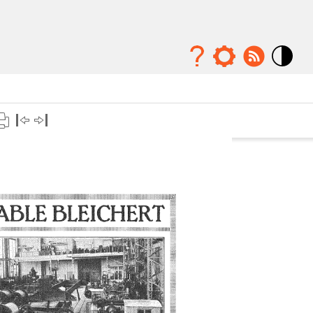
Mode
contraste
élévé