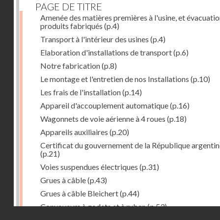
PAGE DE TITRE
Amenée des matières premières à l'usine, et évacuatio
produits fabriqués
(p.4)
Transport à l'intérieur des usines
(p.4)
Elaboration d'installations de transport
(p.6)
Notre fabrication
(p.8)
Le montage et l'entretien de nos Installations
(p.10)
Les frais de l'installation
(p.14)
Appareil d'accouplement automatique
(p.16)
Wagonnets de voie aérienne à 4 roues
(p.18)
Appareils auxiliaires
(p.20)
Certificat du gouvernement de la République argentin
(p.21)
Voies suspendues électriques
(p.31)
Grues à câble
(p.43)
Grues à câble Bleichert
(p.44)
Convoyeurs à godets et à ruban
(p.53)
Droits réservés - CNAM
Installations de manœuvre de wagons. Traînages à câb