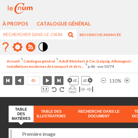
À PROPOS
CATALOGUE GÉNÉRAL
RECHERCHE AVANCÉE
Mode
contraste
Accueil
Catalogue général
Adolf Bleichert & Cie. (Leipzig, Allemagne) -
élévé
Installations modernes de transport et de tr...
p.46 - vue 50/74
110%
TABLE
TABLE DES
RECHERCHE DANS LE
T
DES
ILLUSTRATIONS
DOCUMENT
OC
MATIÈRES
Première image