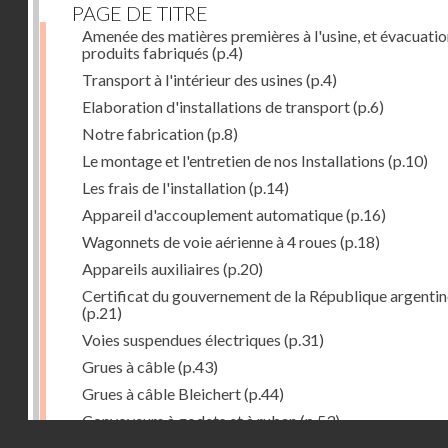
PAGE DE TITRE
Amenée des matières premières à l'usine, et évacuatio
produits fabriqués
(p.4)
Transport à l'intérieur des usines
(p.4)
Elaboration d'installations de transport
(p.6)
Notre fabrication
(p.8)
Le montage et l'entretien de nos Installations
(p.10)
Les frais de l'installation
(p.14)
Appareil d'accouplement automatique
(p.16)
Wagonnets de voie aérienne à 4 roues
(p.18)
Appareils auxiliaires
(p.20)
Certificat du gouvernement de la République argentin
(p.21)
Voies suspendues électriques
(p.31)
Grues à câble
(p.43)
Grues à câble Bleichert
(p.44)
Convoyeurs à godets et à ruban
(p.53)
Droits réservés - CNAM
Installations de manœuvre de wagons. Traînages à câb