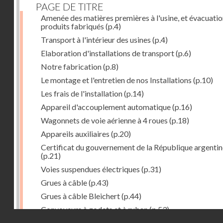
PAGE DE TITRE
Amenée des matières premières à l'usine, et évacuatio
produits fabriqués
(p.4)
Transport à l'intérieur des usines
(p.4)
Elaboration d'installations de transport
(p.6)
Notre fabrication
(p.8)
Le montage et l'entretien de nos Installations
(p.10)
Les frais de l'installation
(p.14)
Appareil d'accouplement automatique
(p.16)
Wagonnets de voie aérienne à 4 roues
(p.18)
Appareils auxiliaires
(p.20)
Certificat du gouvernement de la République argentin
(p.21)
Voies suspendues électriques
(p.31)
Grues à câble
(p.43)
Grues à câble Bleichert
(p.44)
Convoyeurs à godets et à ruban
(p.53)
Droits réservés - CNAM
Installations de manœuvre de wagons. Traînages à câb