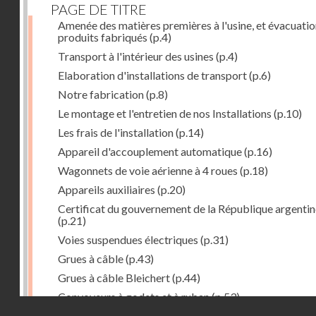
PAGE DE TITRE
Amenée des matières premières à l'usine, et évacuatio
produits fabriqués
(p.4)
Transport à l'intérieur des usines
(p.4)
Elaboration d'installations de transport
(p.6)
Notre fabrication
(p.8)
Le montage et l'entretien de nos Installations
(p.10)
Les frais de l'installation
(p.14)
Appareil d'accouplement automatique
(p.16)
Wagonnets de voie aérienne à 4 roues
(p.18)
Appareils auxiliaires
(p.20)
Certificat du gouvernement de la République argentin
(p.21)
Voies suspendues électriques
(p.31)
Grues à câble
(p.43)
Grues à câble Bleichert
(p.44)
Convoyeurs à godets et à ruban
(p.53)
Droits réservés - CNAM
Installations de manœuvre de wagons. Traînages à câb