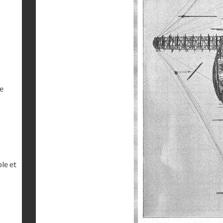
e
le et