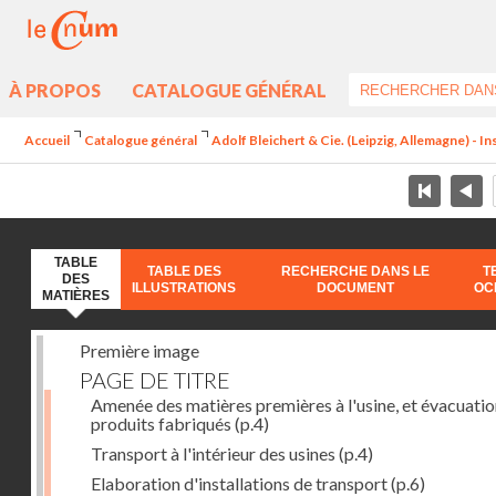
À PROPOS
CATALOGUE GÉNÉRAL
Accueil
Catalogue général
Adolf Bleichert & Cie. (Leipzig, Allemagne) - In
TABLE
TABLE DES
RECHERCHE DANS LE
T
DES
ILLUSTRATIONS
DOCUMENT
OC
MATIÈRES
Première image
PAGE DE TITRE
Amenée des matières premières à l'usine, et évacuatio
produits fabriqués
(p.4)
Transport à l'intérieur des usines
(p.4)
Elaboration d'installations de transport
(p.6)