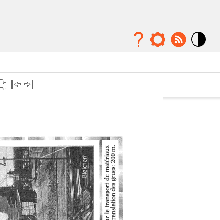
Mode
contraste
élévé