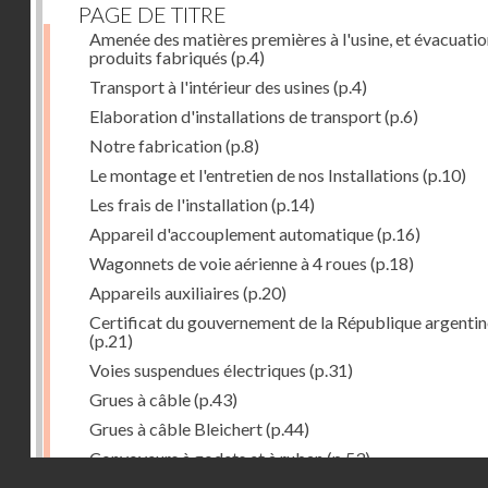
PAGE DE TITRE
Amenée des matières premières à l'usine, et évacuatio
produits fabriqués
(p.4)
Transport à l'intérieur des usines
(p.4)
Elaboration d'installations de transport
(p.6)
Notre fabrication
(p.8)
Le montage et l'entretien de nos Installations
(p.10)
Les frais de l'installation
(p.14)
Appareil d'accouplement automatique
(p.16)
Wagonnets de voie aérienne à 4 roues
(p.18)
Appareils auxiliaires
(p.20)
Certificat du gouvernement de la République argentin
(p.21)
Voies suspendues électriques
(p.31)
Grues à câble
(p.43)
Grues à câble Bleichert
(p.44)
Convoyeurs à godets et à ruban
(p.53)
Droits réservés - CNAM
Installations de manœuvre de wagons. Traînages à câb