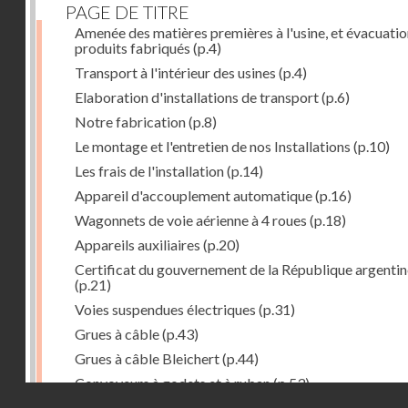
PAGE DE TITRE
Amenée des matières premières à l'usine, et évacuatio
produits fabriqués
(p.4)
Transport à l'intérieur des usines
(p.4)
Elaboration d'installations de transport
(p.6)
Notre fabrication
(p.8)
Le montage et l'entretien de nos Installations
(p.10)
Les frais de l'installation
(p.14)
Appareil d'accouplement automatique
(p.16)
Wagonnets de voie aérienne à 4 roues
(p.18)
Appareils auxiliaires
(p.20)
Certificat du gouvernement de la République argentin
(p.21)
Voies suspendues électriques
(p.31)
Grues à câble
(p.43)
Grues à câble Bleichert
(p.44)
Convoyeurs à godets et à ruban
(p.53)
Droits réservés - CNAM
Installations de manœuvre de wagons. Traînages à câb