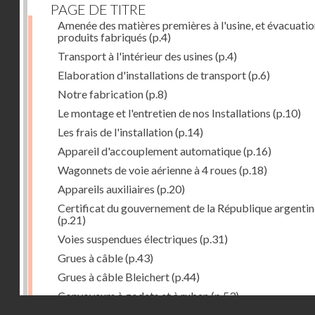
PAGE DE TITRE
Amenée des matières premières à l'usine, et évacuatio
produits fabriqués
(p.4)
Transport à l'intérieur des usines
(p.4)
Elaboration d'installations de transport
(p.6)
Notre fabrication
(p.8)
Le montage et l'entretien de nos Installations
(p.10)
Les frais de l'installation
(p.14)
Appareil d'accouplement automatique
(p.16)
Wagonnets de voie aérienne à 4 roues
(p.18)
Appareils auxiliaires
(p.20)
Certificat du gouvernement de la République argentin
(p.21)
Voies suspendues électriques
(p.31)
Grues à câble
(p.43)
Grues à câble Bleichert
(p.44)
Convoyeurs à godets et à ruban
(p.53)
Droits réservés - CNAM
Installations de manœuvre de wagons. Traînages à câb