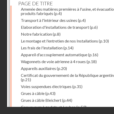
PAGE DE TITRE
Amenée des matières premières à l'usine, et évacuatio
produits fabriqués
(p.4)
Transport à l'intérieur des usines
(p.4)
Elaboration d'installations de transport
(p.6)
Notre fabrication
(p.8)
Le montage et l'entretien de nos Installations
(p.10)
Les frais de l'installation
(p.14)
Appareil d'accouplement automatique
(p.16)
Wagonnets de voie aérienne à 4 roues
(p.18)
Appareils auxiliaires
(p.20)
Certificat du gouvernement de la République argentin
(p.21)
Voies suspendues électriques
(p.31)
Grues à câble
(p.43)
Grues à câble Bleichert
(p.44)
Convoyeurs à godets et à ruban
(p.53)
Droits réservés - CNAM
Installations de manœuvre de wagons. Traînages à câb