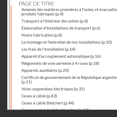
PAGE DE TITRE
Amenée des matières premières à l'usine, et évacuatio
produits fabriqués
(p.4)
Transport à l'intérieur des usines
(p.4)
Elaboration d'installations de transport
(p.6)
Notre fabrication
(p.8)
Le montage et l'entretien de nos Installations
(p.10)
Les frais de l'installation
(p.14)
Appareil d'accouplement automatique
(p.16)
Wagonnets de voie aérienne à 4 roues
(p.18)
Appareils auxiliaires
(p.20)
Certificat du gouvernement de la République argentin
(p.21)
Voies suspendues électriques
(p.31)
Grues à câble
(p.43)
Grues à câble Bleichert
(p.44)
Convoyeurs à godets et à ruban
(p.53)
Droits réservés - CNAM
Installations de manœuvre de wagons. Traînages à câb