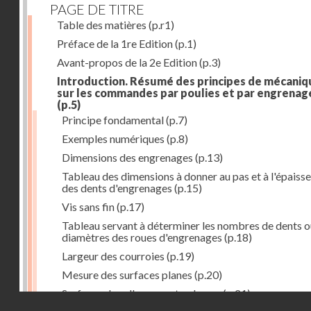
PAGE DE TITRE
Table des matières
(p.r1)
Préface de la 1re Edition
(p.1)
Avant-propos de la 2e Edition
(p.3)
Introduction. Résumé des principes de mécaniq
sur les commandes par poulies et par engrenag
(p.5)
Principe fondamental
(p.7)
Exemples numériques
(p.8)
Dimensions des engrenages
(p.13)
Tableau des dimensions à donner au pas et à l'épaiss
des dents d'engrenages
(p.15)
Vis sans fin
(p.17)
Tableau servant à déterminer les nombres de dents o
diamètres des roues d'engrenages
(p.18)
Largeur des courroies
(p.19)
Mesure des surfaces planes
(p.20)
Surfaces dans l'espace et volumes
(p.21)
Droits réservés - CNAM