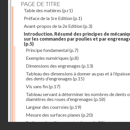
PAGE DE TITRE
Table des matières
(p.r1)
Préface de la 1re Edition
(p.1)
Avant-propos de la 2e Edition
(p.3)
Introduction. Résumé des principes de mécaniq
sur les commandes par poulies et par engrenag
(p.5)
Principe fondamental
(p.7)
Exemples numériques
(p.8)
Dimensions des engrenages
(p.13)
Tableau des dimensions à donner au pas et à l'épaiss
des dents d'engrenages
(p.15)
Vis sans fin
(p.17)
Tableau servant à déterminer les nombres de dents o
diamètres des roues d'engrenages
(p.18)
Largeur des courroies
(p.19)
Mesure des surfaces planes
(p.20)
Surfaces dans l'espace et volumes
(p.21)
Droits réservés - CNAM