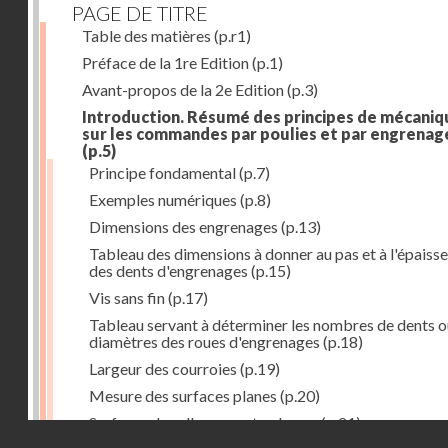
PAGE DE TITRE
Table des matières
(p.r1)
Préface de la 1re Edition
(p.1)
Avant-propos de la 2e Edition
(p.3)
Introduction. Résumé des principes de mécaniq
sur les commandes par poulies et par engrenag
(p.5)
Principe fondamental
(p.7)
Exemples numériques
(p.8)
Dimensions des engrenages
(p.13)
Tableau des dimensions à donner au pas et à l'épaiss
des dents d'engrenages
(p.15)
Vis sans fin
(p.17)
Tableau servant à déterminer les nombres de dents o
diamètres des roues d'engrenages
(p.18)
Largeur des courroies
(p.19)
Mesure des surfaces planes
(p.20)
Surfaces dans l'espace et volumes
(p.21)
Droits réservés - CNAM