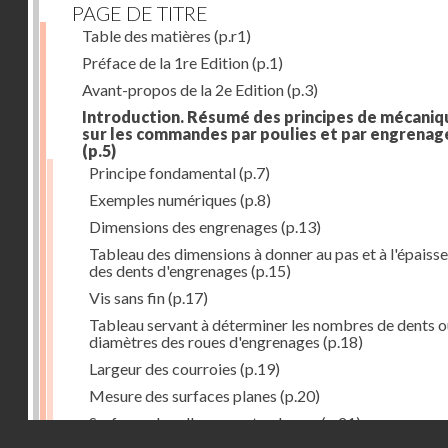
PAGE DE TITRE
Table des matières
(p.r1)
Préface de la 1re Edition
(p.1)
Avant-propos de la 2e Edition
(p.3)
Introduction. Résumé des principes de mécaniq
sur les commandes par poulies et par engrenag
(p.5)
Principe fondamental
(p.7)
Exemples numériques
(p.8)
Dimensions des engrenages
(p.13)
Tableau des dimensions à donner au pas et à l'épaiss
des dents d'engrenages
(p.15)
Vis sans fin
(p.17)
Tableau servant à déterminer les nombres de dents o
diamètres des roues d'engrenages
(p.18)
Largeur des courroies
(p.19)
Mesure des surfaces planes
(p.20)
Surfaces dans l'espace et volumes
(p.21)
Droits réservés - CNAM