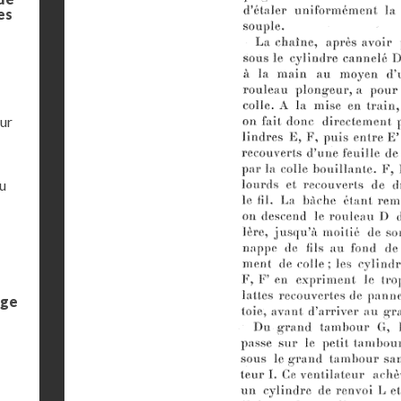
es
eur
u
age