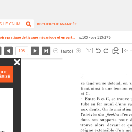
RECHERCHE AVANCÉE
re pratique de tissage mécanique et en part...
p.105 - vue 113/276
(auto)
EXTE
ÉRISÉ
ue