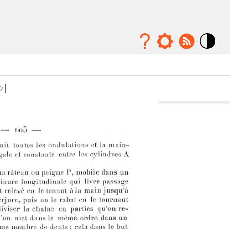
Mode
contraste
élévé