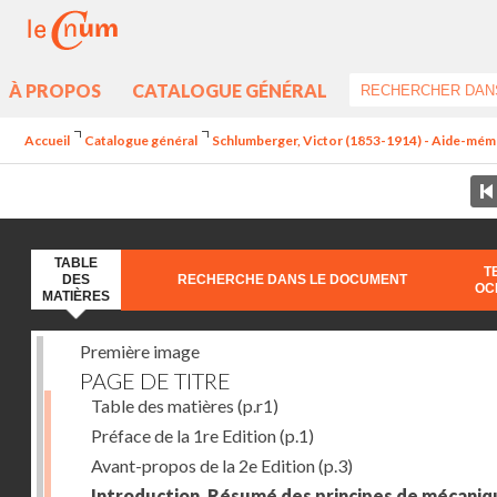
À PROPOS
CATALOGUE GÉNÉRAL
Accueil
Catalogue général
Schlumberger, Victor (1853-1914) - Aide-mémoi
TABLE
T
DES
RECHERCHE DANS LE DOCUMENT
OC
MATIÈRES
Première image
PAGE DE TITRE
Table des matières
(p.r1)
Préface de la 1re Edition
(p.1)
Avant-propos de la 2e Edition
(p.3)
Introduction. Résumé des principes de mécaniq