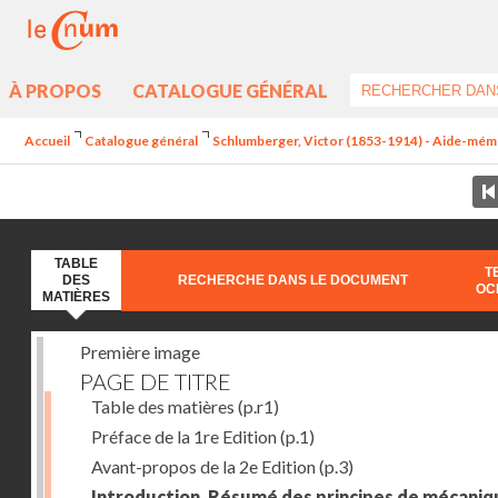
À PROPOS
CATALOGUE GÉNÉRAL
Accueil
Catalogue général
Schlumberger, Victor (1853-1914) - Aide-mémoi
TABLE
T
DES
RECHERCHE DANS LE DOCUMENT
OC
MATIÈRES
Première image
PAGE DE TITRE
Table des matières
(p.r1)
Préface de la 1re Edition
(p.1)
Avant-propos de la 2e Edition
(p.3)
Introduction. Résumé des principes de mécaniq