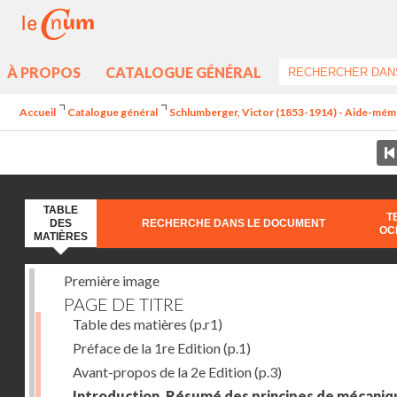
À PROPOS
CATALOGUE GÉNÉRAL
Accueil
Catalogue général
Schlumberger, Victor (1853-1914) - Aide-mémoi
TABLE
T
DES
RECHERCHE DANS LE DOCUMENT
OC
MATIÈRES
Première image
PAGE DE TITRE
Table des matières
(p.r1)
Préface de la 1re Edition
(p.1)
Avant-propos de la 2e Edition
(p.3)
Introduction. Résumé des principes de mécaniq