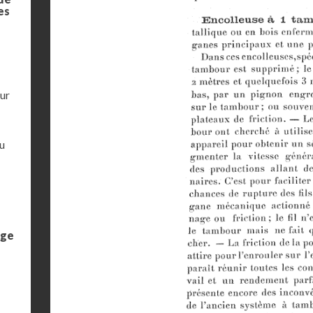
es
eur
u
age