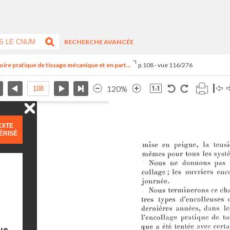
RECHERCHE AVANCÉE
re pratique de tissage mécanique et en part...
p.108 - vue 116/276
120%
EXTE
ÉRISÉ
ue