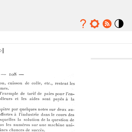
Mode
contraste
élévé