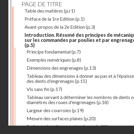
PAGE DE TITRE
Table des matières
(p.r1)
Préface de la 1re Edition
(p.1)
Avant-propos de la 2e Edition
(p.3)
Introduction. Résumé des principes de mécaniq
sur les commandes par poulies et par engrenag
(p.5)
Principe fondamental
(p.7)
Exemples numériques
(p.8)
Dimensions des engrenages
(p.13)
Tableau des dimensions à donner au pas et à l'épaiss
des dents d'engrenages
(p.15)
Vis sans fin
(p.17)
Tableau servant à déterminer les nombres de dents o
diamètres des roues d'engrenages
(p.18)
Largeur des courroies
(p.19)
Mesure des surfaces planes
(p.20)
Surfaces dans l'espace et volumes
(p.21)
Droits réservés - CNAM